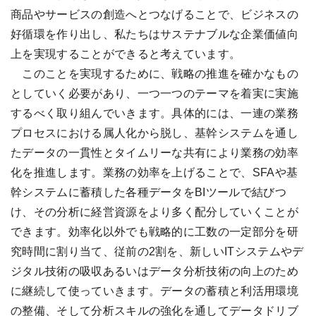
商品やサービスの創造へとつなげることで、ビジネスの
好循環を作り出し、私たちはサステナブルな企業価値向
上を実現することができると考えています。
このことを実現するために、戦略の推進を確かなもの
としていく必要があり、一つ一つのテーマを着実に実施
するべく取り組んでいきます。具体的には、一連の業務
プロセスにおける属人化から脱し、基幹システムを通し
たデータの一貫性とタイムリーな共有により業務の効率
化を推進します。業務の効率を上げることで、SFAや基
幹システムに蓄積した各種データをBIツールで結びつ
け、その分析に経営資源をより多く配分していくことが
できます。効率化以外でも戦略的に工数の一定部分を研
究時間に割り当て、従前の2割を、新しいITシステムやデ
ジタル技術の吸収あるいはデータ分析技術の向上のため
に継続して使っていきます。データの蓄積と利活用環境
の整備、そして分析スキルの強化を通してデータドリブ