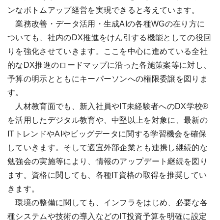
ンなボトムアップ経営を実現できると考えています。
業務改善・データ活用・生成AIの各種WGの在り方に
ついても、社内のDX推進をけん引する機能としての役回
りを強化させていきます。ここを中心に進めている全社
的なDX推進のロードマップに沿った各施策案等に対し、
予算の明示とともにキーパーソンへの権限委譲を図りま
す。
人材教育面でも、新入社員やIT未経験者へのDX学校®
を活用したデジタル教育や、中堅以上を対象に、最新の
ITトレンドやAIやビッグデータに関する学習機会を確保
していきます。そして適宜外部企業とも連携し継続的な
勉強会の実施等により、情報のアップデート継続を図り
ます。資格に関しても、各種IT資格の取得を推奨してい
きます。
環境の整備に関しても、インフラをはじめ、必要な各
種システムや技術の導入などのIT投資予算を明確に設定