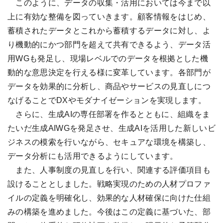
このように、データの収集・活用においては今まで以
上に有効な整備を図っていきます。顧客情報をはじめ、
蓄積されたデータとこれから蓄積するデータに対し、よ
り機動的にかつ部門を超えて共有できるよう、データ活
用WGも発足し、現場レベルでのデータを根拠とした機
動的な意思決定を行える様に変革しています。各部門が
データを効果的に分析し、商品やサービスの見直しにつ
なげることでDXやモダナイゼーションを実現します。
さらに、生成AIの専任部署を作るとともに、組織をま
たいだ生成AIWGを発足させ、生成AIを活用した新しいビ
ジネスの模索を行いながら、セキュアな環境を構築し、
データ分析にも活用できるようにしています。
また、人事制度の見直しを行い、関連する評価項目も
設けることとしました。戦略実現のための人材プロファ
イルの定義を明確化し、効果的な人材確保に向けた仕組
みの構築を進めました。今後はこの定義に基づいた、部